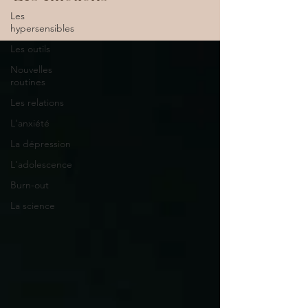
Les
hypersensibles
Les outils
Nouvelles
routines
Les relations
L'anxiété
La dépression
L'adolescence
Burn-out
La science