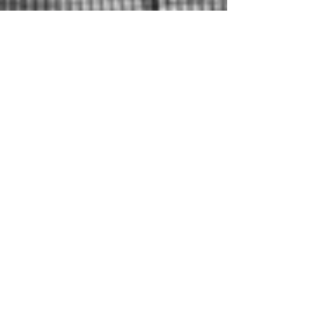
Eve Maes
BURN-OUT
Comment prévenir un burn-
out avant qu’il ne soit trop
tard
On parle souvent du burn-out professionnel,
mais le burn-out émotionnel est tout aussi
ravageur. Il survient quand ton réservoir
affectif est à sec. Trop de stress, trop de