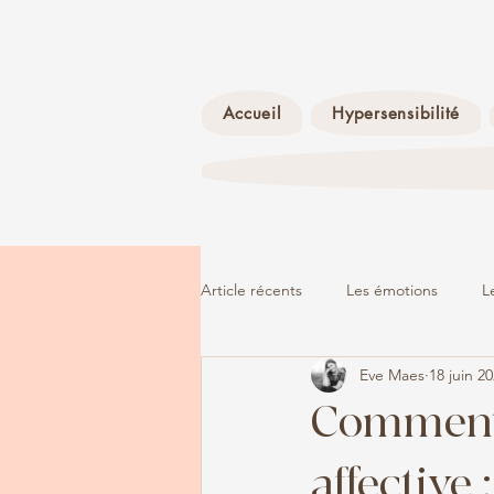
Accueil
Hypersensibilité
Article récents
Les émotions
L
Eve Maes
18 juin 2
La dépression
L'adolescence
Comment 
affective