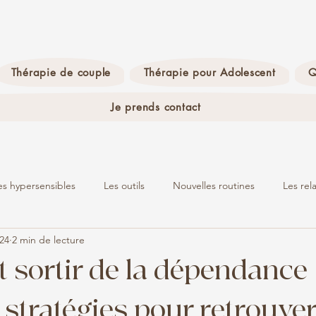
Thérapie de couple
Thérapie pour Adolescent
Q
Je prends contact
es hypersensibles
Les outils
Nouvelles routines
Les rel
024
2 min de lecture
Burn-out
La science
sortir de la dépendance
 : stratégies pour retrouve