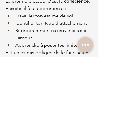
La première étape, c’est la 
conscience
. 
Ensuite, il faut apprendre à :
Travailler ton estime de soi
Identifier ton type d’attachement
Reprogrammer tes croyances sur 
l’amour
Apprendre à poser tes limites
Et tu n’es pas obligée de le faire seule. 
Mon rôle, en tant que 
coach en amour
, 
c’est de t’accompagner à briser ces 
schémas et à construire une relation 
alignée avec qui tu es vraiment.
Tu peux réserver une séance 
ici
.
Pour aller plus loin
J’ai écrit un livre, 
« Je m’aime sans filtre 