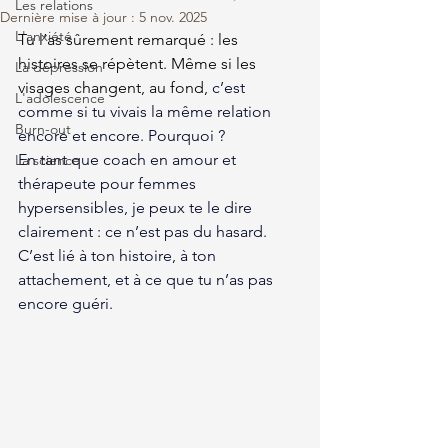
Les relations
Dernière mise à jour :
5 nov. 2025
L'anxiété
Tu l’as sûrement remarqué : les 
histoires se répètent. Même si les 
La dépression
visages changent, au fond, 
c’est 
L'adolescence
comme si tu vivais la même relation 
Burn-out
encore et encore. Pourquoi ?
En tant que coach en amour et 
La science
thérapeute pour femmes 
hypersensibles, je peux te le dire 
clairement : ce n’est pas du hasard. 
C’est lié à ton histoire, à ton 
attachement, et à ce que tu n’as pas 
encore guéri.