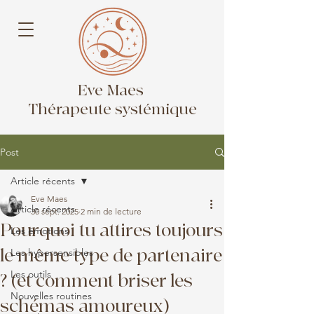
Eve Maes
Thérapeute systémique
Post
Article récents
Eve Maes
Article récents
30 sept. 2025
2 min de lecture
Pourquoi tu attires toujours
Les émotions
le même type de partenaire
Les hypersensibles
Les outils
? (et comment briser les
Nouvelles routines
schémas amoureux)