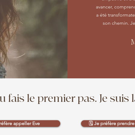
avancer, comprendr
a été transformat
son chemin. Je
M
u fais le premier pas. Je suis l
réfère appeller Eve
🗓️ Je préfère prendr