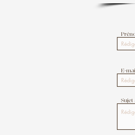
Prén
E-mai
Sujet