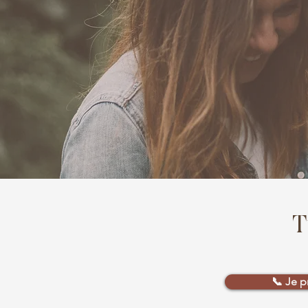
T
📞 Je p