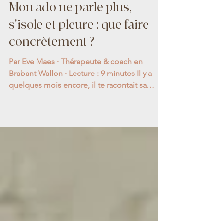
Mon ado ne parle plus,
s'isole et pleure : que faire
concrètement ?
Par Eve Maes · Thérapeute & coach en
Brabant-Wallon · Lecture : 9 minutes Il y a
quelques mois encore, il te racontait sa
journée en rentrant de l'école. Aujourd'hui,
c'est à peine un "ça va" marmonné avant
qu'il ne disparaisse dans sa chambre. La
porte reste fermée. Les repas se passent en
silence. Et parfois, tu l'entends pleurer
derrière sa porte — sans savoir pourquoi, ni
comment l'aider. Tu te sens impuissante.
Peut-être même un peu coupable. Tu te
demandes : est-ce "jus