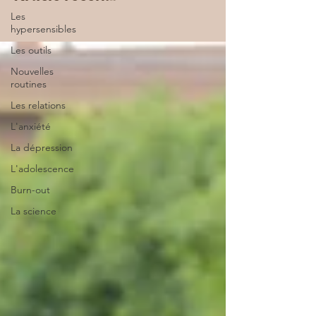
Les
hypersensibles
Les outils
Nouvelles
routines
Les relations
L'anxiété
La dépression
L'adolescence
Burn-out
La science