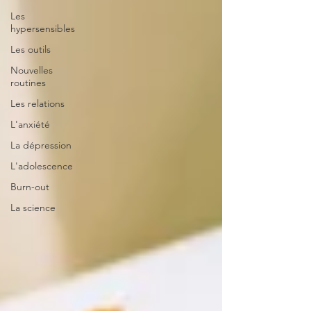
Les
hypersensibles
Les outils
Nouvelles
routines
Les relations
L'anxiété
La dépression
L'adolescence
Burn-out
La science