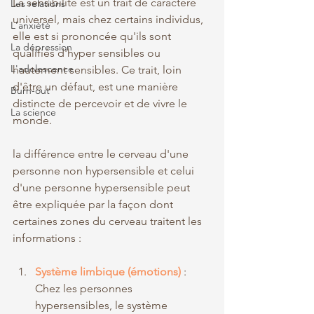
La sensibilité est un trait de caractère 
Les relations
universel, mais chez certains individus, 
L'anxiété
elle est si prononcée qu'ils sont 
La dépression
qualifiés d'hyper sensibles ou 
L'adolescence
hautement sensibles. Ce trait, loin 
d'être un défaut, est une manière 
Burn-out
distincte de percevoir et de vivre le 
La science
monde.
la différence entre le cerveau d'une 
personne non hypersensible et celui 
d'une personne hypersensible peut 
être expliquée par la façon dont 
certaines zones du cerveau traitent les 
informations : 
Système limbique (émotions)
: 
Chez les personnes 
hypersensibles, le système 