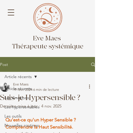
Eve Maes
Thérapeute systémique
Post
Article récents
Eve Maes
Article récents
19 févr. 2024
6 min de lecture
Suis-je Hypersensible ?
Les émotions
Dernière mise à jour :
4 nov. 2025
Les hypersensibles
Les outils
Qu'est-ce qu'un Hyper Sensible ? 
Nouvelles routines
Comprendre la Haut Sensibilité.