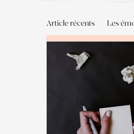
Article récents
Les émo
Nouvelles routines
Burn-out
La scienc