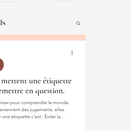
ls
ion
L'adolescence
 mettent une étiquette
remettre en question.
oriser pour comprendre le monde.
eviennent des jugements, elles
tte c’est : Éviter la
e situation complexe Se protéger de
onnelle