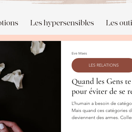
tions
Les hypersensibles
Les outi
Les relations
L'anxiété
La dépress
Eve Maes
LES RELATIONS
e
Quand les Gens te
pour éviter de se 
L’humain a besoin de catég
Mais quand ces catégories d
deviennent des armes. Coller une étique
responsabilité Simplifier un
sa propre dissonance émoti