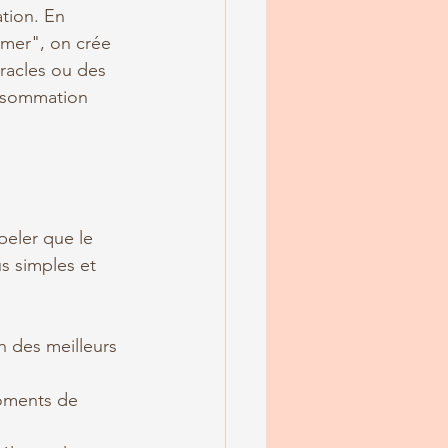
tion. En 
mer", on crée 
racles ou des 
nsommation 
ppeler que le 
s simples et 
un des meilleurs 
oments de 