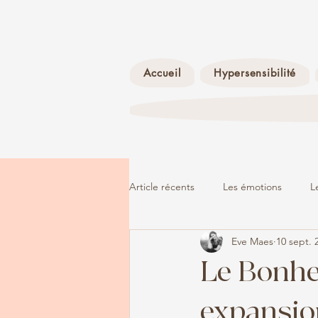
Accueil
Hypersensibilité
Article récents
Les émotions
L
Eve Maes
10 sept. 
La dépression
L'adolescence
Le Bonhe
expansio