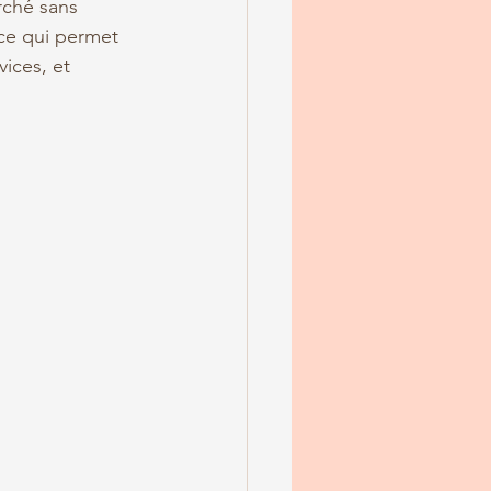
rché sans 
 ce qui permet 
ices, et 