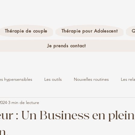
Thérapie de couple
Thérapie pour Adolescent
Q
Je prends contact
es hypersensibles
Les outils
Nouvelles routines
Les rel
2024
3 min de lecture
Burn-out
La science
ur : Un Business en plei
n.