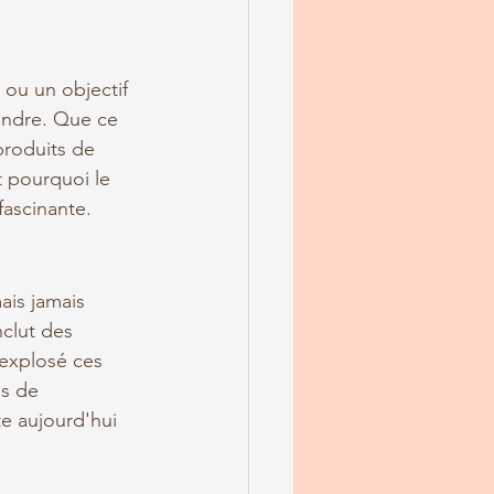
 ou un objectif 
vendre. Que ce 
 produits de 
t pourquoi le 
fascinante.
is jamais 
nclut des 
 explosé ces 
es de 
e aujourd'hui 