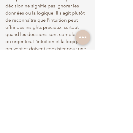
décision ne signifie pas ignorer les 
données ou la logique. Il s'agit plutôt 
de reconnaître que l'intuition peut 
offrir des insights précieux, surtout 
quand les décisions sont complexes 
ou urgentes. L'intuition et la logique 
peuvent et doivent coexister pour une 
prise de décision équilibrée. L'intuition 
est un cadeau précieux, un sens 
intérieur qui guide et protège. 
Les outils
Voir tout
Posts récents