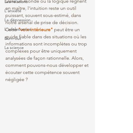
Dans un monde où la logique règnent 
Les relations
en maître, l'intuition reste un outil 
L'anxiété
puissant, souvent sous-estimé, dans 
La dépression
notre arsenal de prise de décision. 
L'adolescence
Cette 
"voix intérieure"
 peut être un 
guide fiable dans des situations où les 
Burn-out
informations sont incomplètes ou trop 
La science
complexes pour être uniquement 
analysées de façon rationnelle. Alors, 
comment pouvons-nous développer et 
écouter cette compétence souvent 
négligée ?