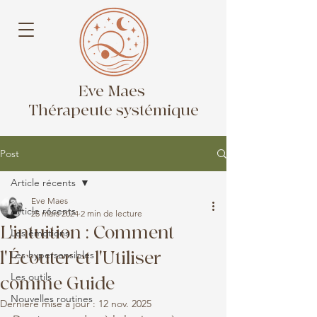
Eve Maes
Thérapeute systémique
Post
Article récents
Eve Maes
Article récents
25 mars 2024
2 min de lecture
L'intuition : Comment
Les émotions
l'Écouter et l'Utiliser
Les hypersensibles
Les outils
comme Guide
Nouvelles routines
Dernière mise à jour :
12 nov. 2025