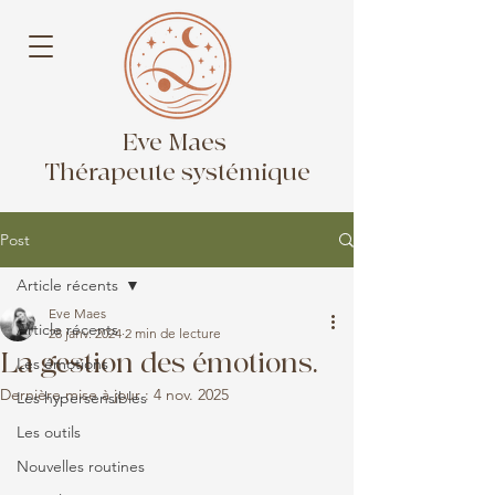
Eve Maes
Thérapeute systémique
Post
Article récents
Eve Maes
Article récents
28 janv. 2024
2 min de lecture
La gestion des émotions.
Les émotions
Dernière mise à jour :
4 nov. 2025
Les hypersensibles
Les outils
Nouvelles routines