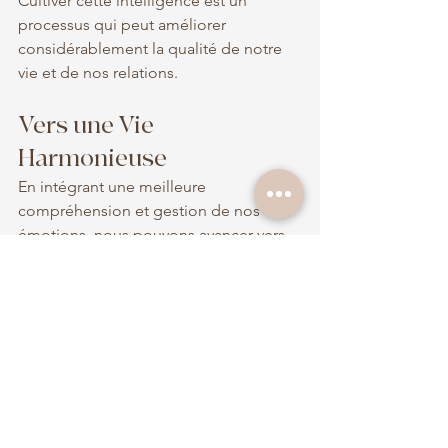
Cultiver cette intelligence est un 
processus qui peut améliorer 
considérablement la qualité de notre 
vie et de nos relations.
Vers une Vie 
Harmonieuse
En intégrant une meilleure 
compréhension et gestion de nos 
émotions, nous pouvons avancer vers 
une vie plus harmonieuse et épanouie. 
Les émotions sont un aspect inévitable 
de notre existence et les embrasser est 
un pas courageux vers un soi 
authentique et une vie remplie de sens.
Développement personnel
Gestion des émotions
Bien-être émotionnel
Gestion du stress
Santé mentale
Gestion de l'anxiété
Régulation émotionnelle
Intelligence émotionnelle