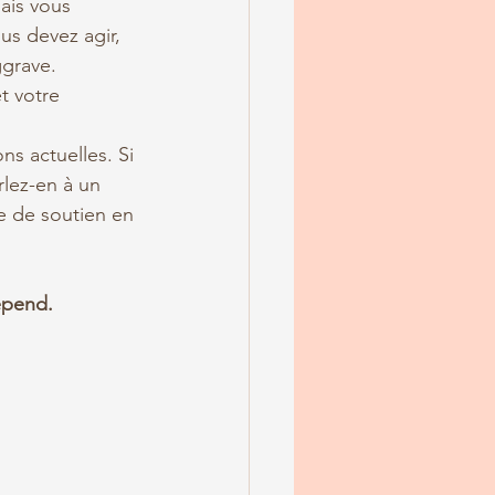
ais vous 
us devez agir, 
ggrave. 
t votre 
s actuelles. Si 
rlez-en à un 
e de soutien en 
épend.