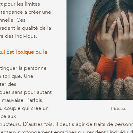
 pour les limites 
 tendance à créer une 
nelle. Ces 
dent la qualité de la 
re des individus.
ui Est Toxique ou la 
istinguer la personne 
n toxique. Une 
er des 
ues sans pour autant 
 mauvaise. Parfois, 
u couple qui crée un 
Tristesse
ce aux 
teurs. D'autres fois, il peut s'agir de traits de personn
aux profondément enracinés qui rendent l'individu diffi