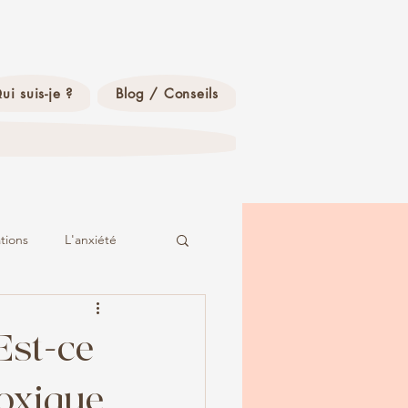
ui suis-je ?
Blog / Conseils
ations
L'anxiété
Est-ce
Toxique