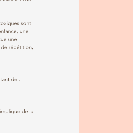
toxiques sont 
enfance, une 
tue une 
de répétition, 
tant de :
 implique de la 