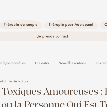
Thérapie de couple
Thérapie pour Adolescent
Q
Je prends contact
es hypersensibles
Les outils
Nouvelles routines
Les rel
024
3 min de lecture
Burn-out
La science
s Toxiques Amoureuses : 
 ou la Personne Qui Est 