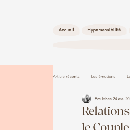
Accueil
Hypersensibilité
Article récents
Les émotions
L
Eve Maes
24 avr. 2
La dépression
L'adolescence
Relation
le Couple